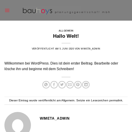
Skip
to
content
ALLGEMEIN
Hallo Welt!
VERÖFFENTLICHT AM
5. JUNI 2020
VON
WIMETA_ADMIN
Willkommen bei WordPress. Dies ist dein erster Beitrag. Bearbeite oder
lösche ihn und beginne mit dem Schreiben!
Dieser Eintrag wurde veröffentlicht am
Allgemein
. Setzte ein Lesezeichen
permalink
.
WIMETA_ADMIN