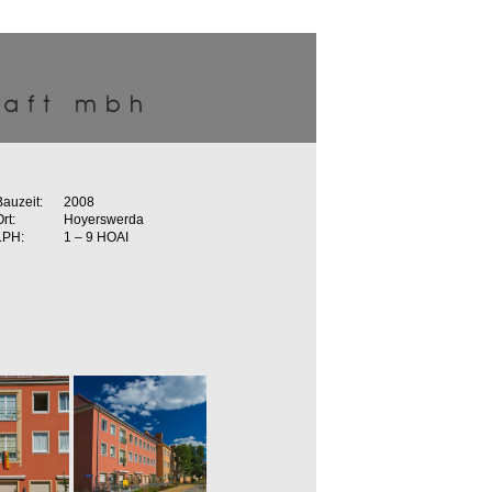
Bauzeit:
2008
rt:
Hoyerswerda
LPH:
1 – 9 HOAI