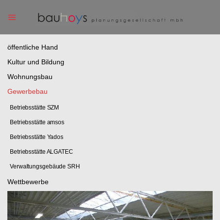
Skip
to
content
öffentliche Hand
Kultur und Bildung
Wohnungsbau
Gewerbebau
Betriebsstätte SZM
Betriebsstätte amsos
Betriebsstätte Yados
Betriebsstätte ALGATEC
Verwaltungsgebäude SRH
Wettbewerbe