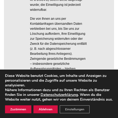
wurde; die Einwilligung ist jederzeit
widerrufbar.
Die von Ihnen an uns per
Kontaktanfragen übersandten Daten
verbleiben bei uns, bis Sie uns zur
Löschung auffordern, Ihre Einwilligung
zur Speicherung widerrufen oder der
Zweck für die Datenspeicherung entfällt
(z. B. nach abgeschlossener
Bearbeitung Ihres Anliegens).
Zwingende gesetzliche Bestimmungen
– insbesondere gesetzliche
Aufbewahrungsfristen – bleiben
unberührt.
Diese Website benutzt Cookies, um Inhalte und Anzeigen zu
personalisieren und die Zugriffe auf unsere Website zu
5. Analyse Tools
analysieren.
Nähere Informationen dazu und zu Ihren Rechten als Benutzer
finden Sie in unserer
Datenschutzerklärung
. Wenn du die
Matomo
Website weiter nutzt, gehen wir von deinem Einverständnis aus.
Diese Website benutzt den Open
Source Webanalysedienst Matomo. Der
Zustimmen
Ablehnen
Einstellungen
Dienst ermöglicht die statistischen