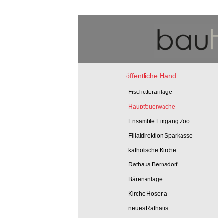
Skip
to
content
öffentliche Hand
Fischotteranlage
Hauptfeuerwache
Ensamble Eingang Zoo
Filialdirektion Sparkasse
katholische Kirche
Rathaus Bernsdorf
Bärenanlage
Kirche Hosena
neues Rathaus