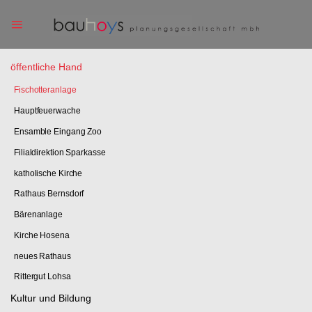
Skip
to
content
öffentliche Hand
Fischotteranlage
Hauptfeuerwache
Ensamble Eingang Zoo
Filialdirektion Sparkasse
katholische Kirche
Rathaus Bernsdorf
Bärenanlage
Kirche Hosena
neues Rathaus
Rittergut Lohsa
Kultur und Bildung